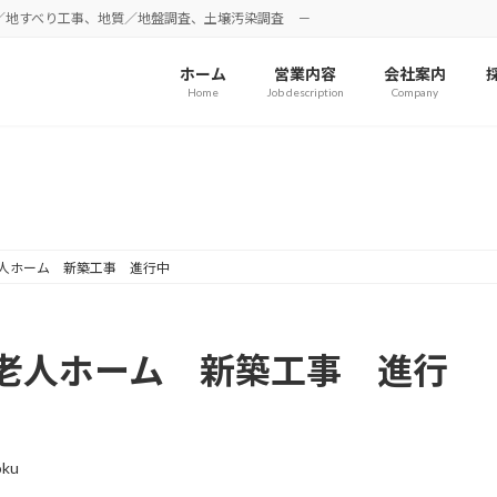
／地すべり工事、地質／地盤調査、土壌汚染調査 －
ホーム
営業内容
会社案内
Home
Job description
Company
進行中プロジェクト
人ホーム 新築工事 進行中
老人ホーム 新築工事 進行
oku