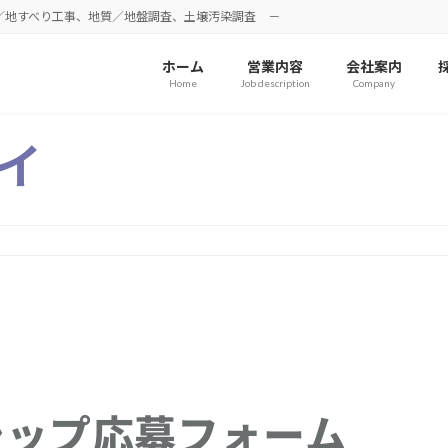
／地すべり工事、地質／地盤調査、土壌汚染調査 －
ホーム
営業内容
会社案内
Home
Job description
Company
イ
ンターンシップ応募フォー
シップ応募フォーム